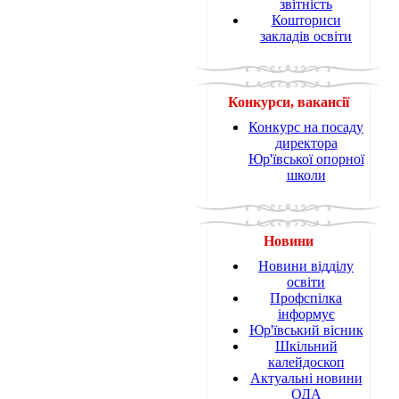
звітність
Кошториси
закладів освіти
Конкурси, вакансії
Конкурс на посаду
директора
Юр'ївської опорної
школи
Новини
Новини відділу
освіти
Профспілка
інформує
Юр'ївський вісник
Шкільний
калейдоскоп
Актуальні новини
ОДА