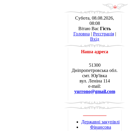
Субота, 08.08.2026,
08:08
Вітаю Вас
Гість
Головна
|
Реєстрація
|
Вхід
Наша адреса
51300
Дніпропетровська обл.
смт. Юр'ївка
вул. Леніна 114
e-mail:
yurrono@gmail.com
__________
Державні закупівлі
Фінансова