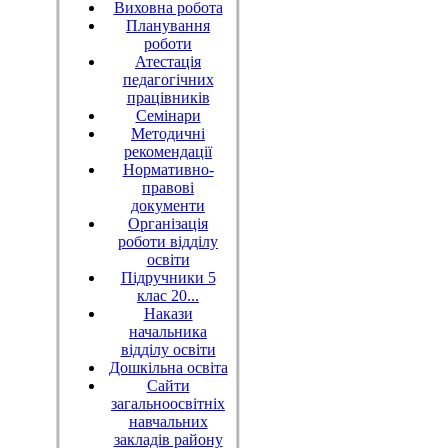
Виховна робота
Планування
роботи
Атестація
педагогічних
працівників
Семінари
Методичні
рекомендації
Нормативно-
правові
документи
Організація
роботи відділу
освіти
Підручники 5
клас 20...
Накази
начальника
відділу освіти
Дошкільна освіта
Сайти
загальноосвітніх
навчальних
закладів району