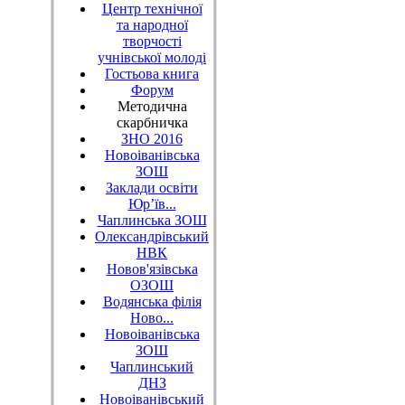
Центр технічної
та народної
творчості
учнівської молоді
Гостьова книга
Форум
Методична
скарбничка
ЗНО 2016
Новоіванівська
ЗОШ
Заклади освіти
Юр’їв...
Чаплинська ЗОШ
Олександрівський
НВК
Новов'язівська
ОЗОШ
Водянська філія
Ново...
Новоіванівська
ЗОШ
Чаплинський
ДНЗ
Новоіванівський