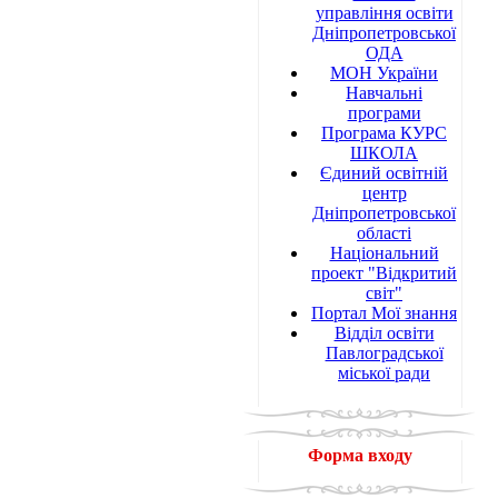
управління освіти
Дніпропетровської
ОДА
МОН України
Навчальні
програми
Програма КУРС
ШКОЛА
Єдиний освітній
центр
Дніпропетровської
області
Національний
проект "Відкритий
світ"
Портал Мої знання
Відділ освіти
Павлоградської
міської ради
Форма входу