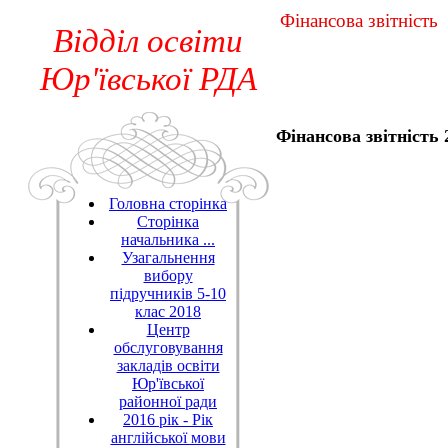
Фінансова звітність
Відділ оcвіти
Юр'ївської РДА
Фінансова звітність 
Головна сторінка
Сторінка
начальника ...
Узагальнення
вибору
підручників 5-10
клас 2018
Центр
обслуговування
закладів освіти
Юр'ївської
районної ради
2016 рік - Рік
англійської мови