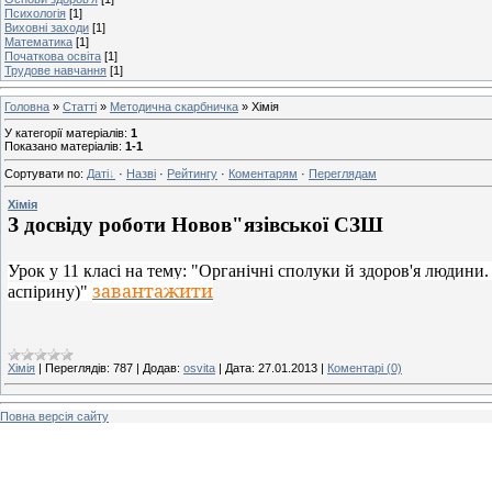
Психологія
[1]
Виховні заходи
[1]
Математика
[1]
Початкова освіта
[1]
Трудове навчання
[1]
Головна
»
Статті
»
Методична скарбничка
» Хімія
У категорії матеріалів
:
1
Показано матеріалів
:
1-1
Сортувати по
:
Даті
·
Назві
·
Рейтингу
·
Коментарям
·
Переглядам
Хімія
З досвіду роботи Новов"язівської СЗШ
Урок у 11 класі на тему: "Органічні сполуки й здоров'я людини.
завантажити
аспірину)"
Хімія
|
Переглядів:
787
|
Додав:
osvita
|
Дата:
27.01.2013
|
Коментарі (0)
Повна версія сайту