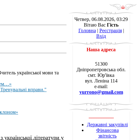
Четвер, 06.08.2026, 03:29
Вітаю Вас
Гість
Головна
|
Реєстрація
|
Вхід
Наша адреса
51300
Дніпропетровська обл.
читель української мови та
смт. Юр'ївка
вул. Леніна 114
дем…»
e-mail:
 Тренувальні вправи."
yurrono@gmail.com
поклоном»
__________
Державні закупівлі
Фінансова
звітність
з української літератури у