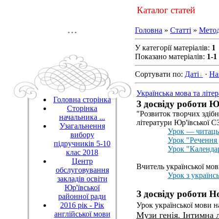
Каталог статей
...
Головна
»
Статті
»
Метод
У категорії матеріалів
:
1
Показано матеріалів
:
1-1
Сортувати по
:
Даті
·
На
Українська мова та літе
Головна сторінка
З досвіду роботи 
Сторінка
"Розвиток творчих здібн
начальника ...
літератури Юр'ївської 
Узагальнення
Урок ― читацьк
вибору
Урок "Речення 
підручників 5-10
Урок "Календар
клас 2018
Центр
Вчитель української мов
обслуговування
Урок з українсь
закладів освіти
Юр'ївської
З досвіду роботи 
районної ради
2016 рік - Рік
Урок української мови н
англійської мови
Музи генія.
Інтимна 