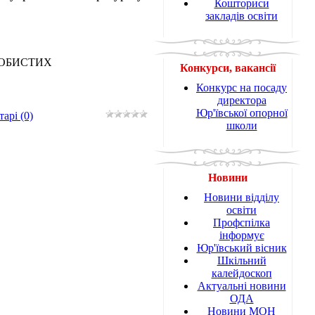
Кошториси
закладів освіти
ОСОБИСТИХ
Конкурси, вакансії
Конкурс на посаду
директора
Юр'ївської опорної
арі (0)
школи
Новини
Новини відділу
освіти
Профспілка
інформує
Юр'ївський вісник
Шкільний
калейдоскоп
Актуальні новини
ОДА
Новини МОН