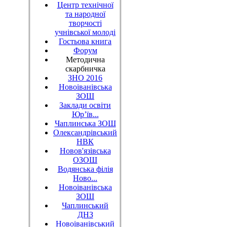
Центр технічної
та народної
творчості
учнівської молоді
Гостьова книга
Форум
Методична
скарбничка
ЗНО 2016
Новоіванівська
ЗОШ
Заклади освіти
Юр’їв...
Чаплинська ЗОШ
Олександрівський
НВК
Новов'язівська
ОЗОШ
Водянська філія
Ново...
Новоіванівська
ЗОШ
Чаплинський
ДНЗ
Новоіванівський