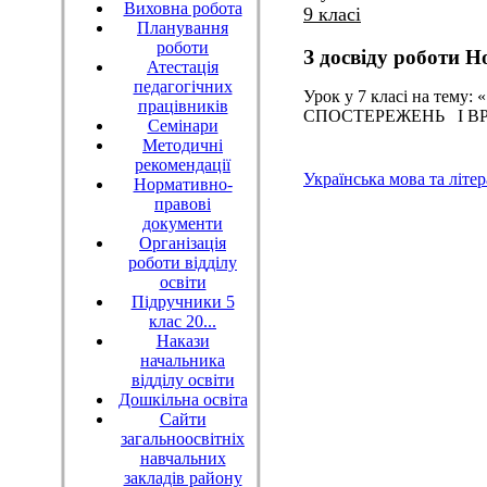
Виховна робота
9 класі
Планування
роботи
З досвіду роботи 
Атестація
педагогічних
Урок у 7 класі на т
працівників
СПОСТЕРЕЖЕНЬ І В
Семінари
Методичні
рекомендації
Українська мова та літе
Нормативно-
правові
документи
Організація
роботи відділу
освіти
Підручники 5
клас 20...
Накази
начальника
відділу освіти
Дошкільна освіта
Сайти
загальноосвітніх
навчальних
закладів району