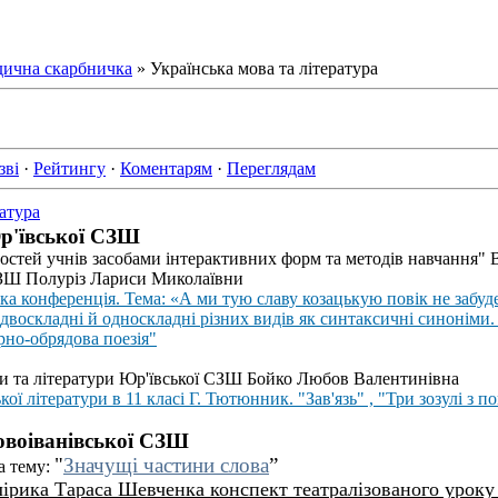
ична скарбничка
» Українська мова та література
зві
·
Рейтингу
·
Коментарям
·
Переглядам
ратура
Юр'ївської СЗШ
остей учнів засобами інтерактивних форм та методів навчання" В
СЗШ Полуріз Лариси Миколаївни
а конференція. Тема: «А ми тую славу козацькую повік не забу
двоскладні й односкладні різних видів як синтаксичні синоніми.
но-обрядова поезія"
и та літератури
Юр'ївської СЗШ
Бойко Любов Валентинівна
кої літератури в 11 класі Г. Тютюнник. "Зав'язь" , "Три зозулі з 
Новоіванівської СЗШ
"
Значущі частини слова
”
а тему:
лірика Тараса Шевченка
к
онспект театралізованого уроку