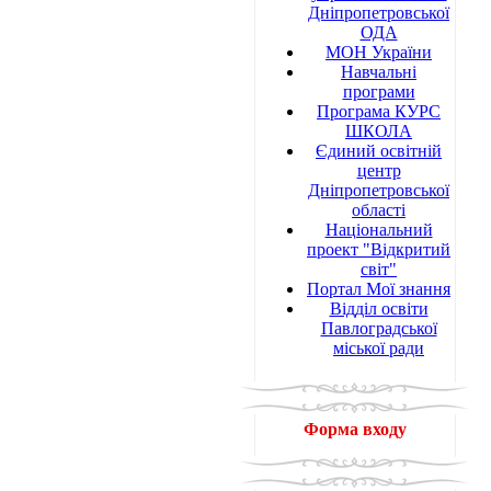
Дніпропетровської
ОДА
МОН України
Навчальні
програми
Програма КУРС
ШКОЛА
Єдиний освітній
центр
Дніпропетровської
області
Національний
проект "Відкритий
світ"
Портал Мої знання
Відділ освіти
Павлоградської
міської ради
Форма входу