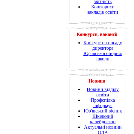
звітність
Кошториси
закладів освіти
Конкурси, вакансії
Конкурс на посаду
директора
Юр'ївської опорної
школи
Новини
Новини відділу
освіти
Профспілка
інформує
Юр'ївський вісник
Шкільний
калейдоскоп
Актуальні новини
ОДА