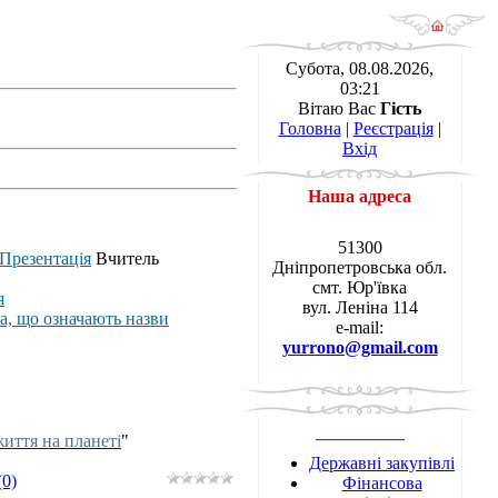
Субота, 08.08.2026,
03:21
Вітаю Вас
Гість
Головна
|
Реєстрація
|
Вхід
Наша адреса
51300
Презентація
Вчитель
Дніпропетровська обл.
смт. Юр'ївка
я
вул. Леніна 114
ва, що означають назви
e-mail:
yurrono@gmail.com
__________
життя на планеті
"
Державні закупівлі
(0)
Фінансова