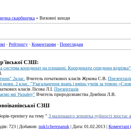
ична скарбничка
» Виховні заходи
зві
·
Рейтингу
·
Коментарям
·
Переглядам
Юр'ївської СЗШ:
а система координат на площині. Координати середини відрізка"
.
тини" 2клас.
Вчитель початкових класів Жукова С.В.
Презентаці
ї мови. 2 клас. "Узагальнення знань і вмінь учнів за темою «Сло
аткових класів Лісова Л.І.
Презентація
наємо ми Україну"
Вчитель природознавства Довбиш Л.В.
Новоіванівської СЗШ
борів-тренінгу на тему "
З маленького зернятка чуйності зростає 
дів: 723 | Добавив:
nuk1cherepanuk
| Дата:
01.02.2013
|
Коментарі 