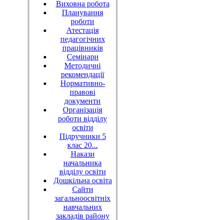
Виховна робота
Планування
роботи
Атестація
педагогічних
працівників
Семінари
Методичні
рекомендації
Нормативно-
правові
документи
Організація
роботи відділу
освіти
Підручники 5
клас 20...
Накази
начальника
відділу освіти
Дошкільна освіта
Сайти
загальноосвітніх
навчальних
закладів району