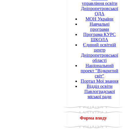
управління освіти
Дніпропетровської
ОДА
МОН України
Навчальні
програми
Програма КУРС
ШКОЛА
Єдиний освітній
центр
Дніпропетровської
області
Національний
проект "Відкритий
світ"
Портал Мої знання
Відділ освіти
Павлоградської
міської ради
Форма входу