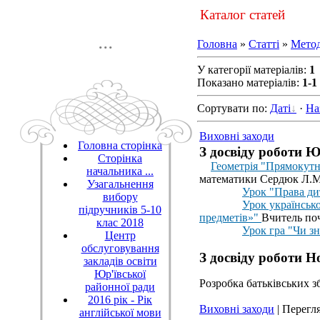
Каталог статей
...
Головна
»
Статті
»
Метод
У категорії матеріалів
:
1
Показано матеріалів
:
1-1
Сортувати по
:
Даті
·
На
Виховні заходи
Головна сторінка
З досвіду роботи 
Сторінка
Геометрія "Прямокутн
начальника ...
математики Сердюк Л.М
Узагальнення
Урок "Права ди
вибору
Урок українсько
підручників 5-10
предметів»"
Вчитель поч
клас 2018
Урок гра "Чи з
Центр
обслуговування
З досвіду роботи 
закладів освіти
Юр'ївської
Розробка батьківських з
районної ради
2016 рік - Рік
Виховні заходи
| Перегля
англійської мови