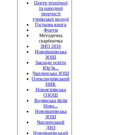
Центр технічної
та народної
творчості
учнівської молоді
Гостьова книга
Форум
Методична
скарбничка
ЗНО 2016
Новоіванівська
ЗОШ
Заклади освіти
Юр’їв...
Чаплинська ЗОШ
Олександрівський
НВК
Новов'язівська
ОЗОШ
Водянська філія
Ново...
Новоіванівська
ЗОШ
Чаплинський
ДНЗ
Новоіванівський